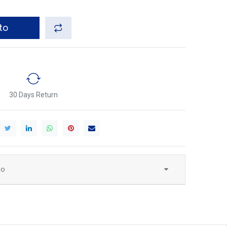
to
30 Days Return
to